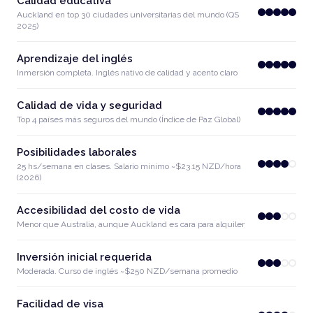
Calidad educativa
Auckland en top 30 ciudades universitarias del mundo (QS
2025)
Aprendizaje del inglés
Inmersión completa. Inglés nativo de calidad y acento claro
Calidad de vida y seguridad
Top 4 países más seguros del mundo (Índice de Paz Global)
Posibilidades laborales
25 hs/semana en clases. Salario mínimo ~$23.15 NZD/hora
(2026)
Accesibilidad del costo de vida
Menor que Australia, aunque Auckland es cara para alquiler
Inversión inicial requerida
Moderada. Curso de inglés ~$250 NZD/semana promedio
Facilidad de visa