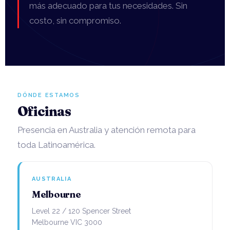
más adecuado para tus necesidades. Sin
STAFF
costo, sin compromiso.
WEBINAR MASTERS EN AUSTRALIA
DÓNDE ESTAMOS
Oficinas
Presencia en Australia y atención remota para
toda Latinoamérica.
AUSTRALIA
Melbourne
Level 22 / 120 Spencer Street
Melbourne VIC 3000